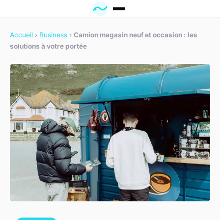
Accueil
›
Business
›
Camion magasin neuf et occasion : les
solutions à votre portée