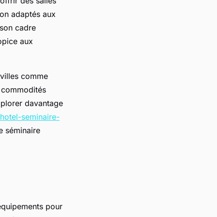
offrir des salles
tion adaptés aux
 son cadre
opice aux
 villes comme
et commodités
explorer davantage
hotel-seminaire-
re séminaire
équipements pour