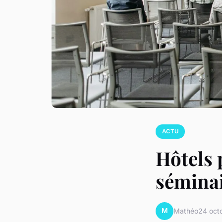
ACTU
Hôtels 
séminai
M
Mathéo
24 oct