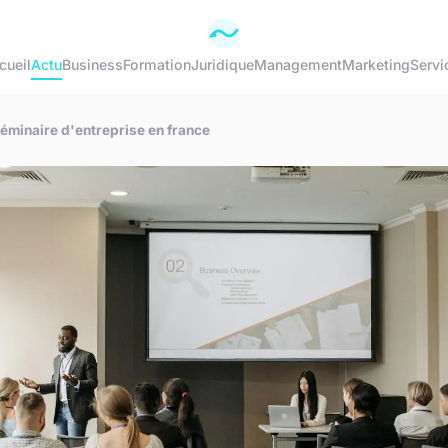
cueil
Actu
Business
Formation
Juridique
Management
Marketing
Servi
séminaire d'entreprise en france