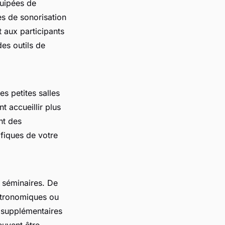
quipées de
es de sonorisation
 aux participants
es outils de
s petites salles
 accueillir plus
nt des
ifiques de votre
s séminaires. De
stronomiques ou
s supplémentaires
euvent être