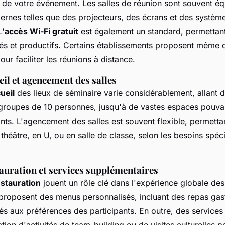
s de votre événement. Les salles de réunion sont souvent é
rnes telles que des projecteurs, des écrans et des systèm
L'
accès Wi-Fi gratuit
est également un standard, permettant
és et productifs. Certains établissements proposent même d
ur faciliter les réunions à distance.
eil et agencement des salles
ueil
des lieux de séminaire varie considérablement, allant de
groupes de 10 personnes, jusqu'à de vastes espaces pouvant
nts. L'agencement des salles est souvent flexible, permetta
théâtre, en U, ou en salle de classe, selon les besoins spéc
auration et services supplémentaires
estauration
jouent un rôle clé dans l'expérience globale de
proposent des menus personnalisés, incluant des repas ga
és aux préférences des participants. En outre, des service
ation d'activités de team-building ou de visites culturelles p