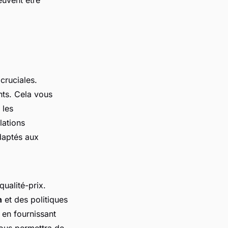
cruciales.
nts. Cela vous
 les
llations
adaptés aux
qualité-prix.
n
et des politiques
 en fournissant
 vous permettra de