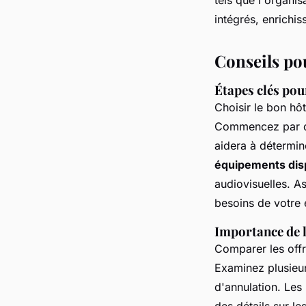
intégrés, enrichis
Conseils po
Étapes clés pou
Choisir le bon hôt
Commencez par dé
aidera à détermine
équipements dis
audiovisuelles. A
besoins de votre 
Importance de 
Comparer les offre
Examinez plusieu
d'annulation. Les
des détails sur le