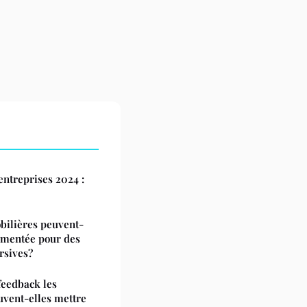
ntreprises 2024 :
ilières peuvent-
ugmentée pour des
rsives?
feedback les
uvent-elles mettre