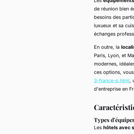
Les
équipements
de réunion bien é
besoins des parti
luxueux et sa cui
échanges profess
En outre, la
local
Paris, Lyon, et M
modernes, idéales
ces options, vous
3-france-p.html
, 
d'entreprise en F
Caractérist
Types d'équipe
Les
hôtels avec 