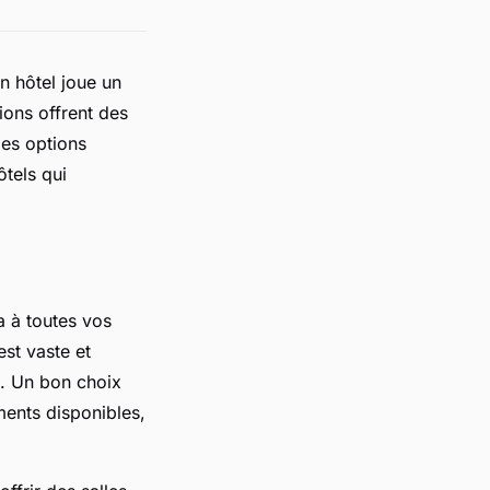
n hôtel joue un
ions offrent des
des options
ôtels qui
 à toutes vos
est vaste et
s. Un bon choix
ments disponibles,