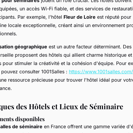
 pour séminaires
jouent un rôle crucial. Les hôtels doivent 
quipées, un accès Wi-Fi fiable, et des services de restaura
cipants. Par exemple, l'hôtel
Fleur de Loire
est réputé pour
sine locale exceptionnelle, créant ainsi un environnement pr
ionnels.
isation géographique
est un autre facteur déterminant. Des
arseille proposent des hôtels qui allient charme historique 
 pour stimuler la créativité et la cohésion d'équipe. Pour 
 pouvez consulter 1001Salles :
https://www.1001salles.com/
une ressource précieuse pour trouver l'hôtel idéal pour vot
rance.
iques des Hôtels et Lieux de Séminaire
ments disponibles
salles de séminaire
en France offrent une gamme variée d'