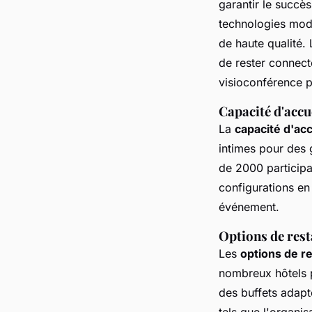
garantir le succè
technologies mode
de haute qualité. 
de rester connect
visioconférence po
Capacité d'accu
La
capacité d'acc
intimes pour des 
de 2000 participa
configurations en 
événement.
Options de rest
Les
options de r
nombreux hôtels 
des buffets adapt
tels que l'organis