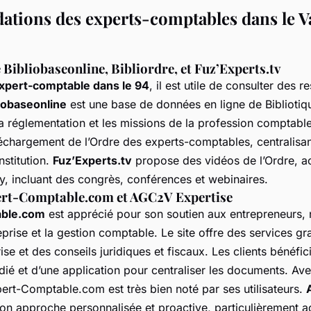
ions des experts-comptables dans le V
 Bibliobaseonline, Bibliordre, et Fuz’Experts.tv
xpert-comptable dans le 94
, il est utile de consulter des 
iobaseonline
est une base de données en ligne de Bibliotiqu
la réglementation et les missions de la profession comptabl
échargement de l’Ordre des experts-comptables, centralisan
nstitution.
Fuz’Experts.tv
propose des vidéos de l’Ordre, a
ay, incluant des congrès, conférences et webinaires.
ert-Comptable.com et AGC2V Expertise
able.com
est apprécié pour son soutien aux entrepreneurs
eprise et la gestion comptable. Le site offre des services gra
ise et des conseils juridiques et fiscaux. Les clients bénéfi
édié et d’une application pour centraliser les documents. Av
ert-Comptable.com est très bien noté par ses utilisateurs.
son approche personnalisée et proactive, particulièrement 