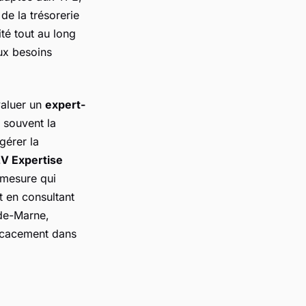
e la trésorerie
ité tout au long
aux besoins
valuer un
expert-
 souvent la
gérer la
V Expertise
r-mesure qui
et en consultant
de-Marne,
icacement dans