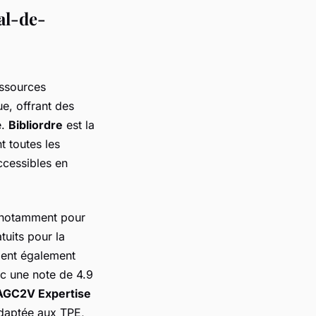
al-de-
ressources
e, offrant des
e.
Bibliordre
est la
t toutes les
ccessibles en
, notamment pour
tuits pour la
cient également
ec une note de 4.9
AGC2V Expertise
adaptée aux TPE,