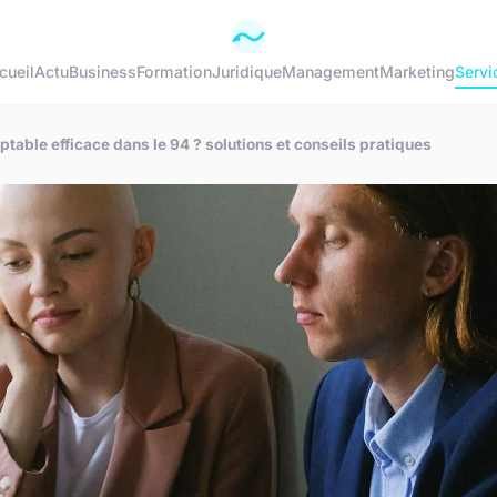
cueil
Actu
Business
Formation
Juridique
Management
Marketing
Servi
able efficace dans le 94 ? solutions et conseils pratiques