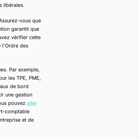
 libérales.
. Assurez-vous que
tion garantit que
vez vérifier cette
 l'Ordre des
ues. Par exemple,
our les TPE, PME,
leaux de bord
tir une gestion
 vous pouvez
aller
ert-comptable
ntreprise et de