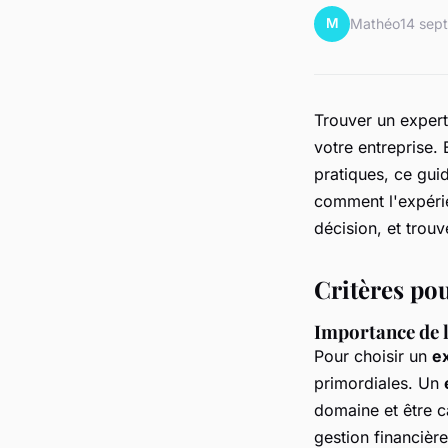
M
Mathéo
14 sep
Trouver un expert
votre entreprise. 
pratiques, ce guid
comment l'expérien
décision, et trou
Critères pou
Importance de l
Pour choisir un
e
primordiales. Un
domaine et être 
gestion financière