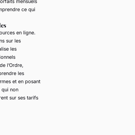
forfaits mensuels
omprendre ce qui
les
sources en ligne.
s sur les
lise les
ionnels
e l’Ordre,
prendre les
ormes et en posant
qui non
nt sur ses tarifs