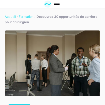
Accueil
›
Formation
›
Découvrez 30 opportunités de carrière
pour chirurgien