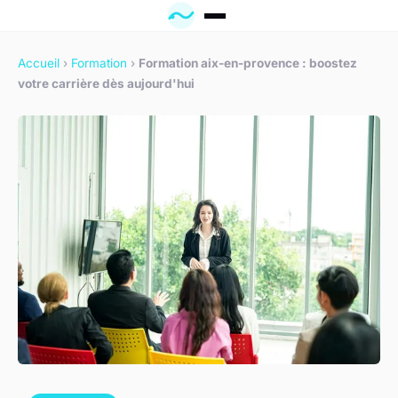
Accueil
›
Formation
›
Formation aix-en-provence : boostez
votre carrière dès aujourd'hui