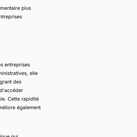
umentaire plus
ntreprises
s entreprises
nistratives, elle
grant des
 d'accéder
e. Cette rapidité
améliore également
ique qui