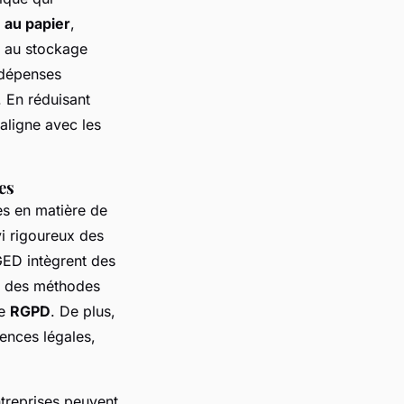
au papier
,
t au stockage
 dépenses
. En réduisant
aligne avec les
es
es en matière de
vi rigoureux des
GED intègrent des
nt des méthodes
le
RGPD
. De plus,
ences légales,
treprises peuvent