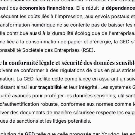
ment des
économies financières
. Elle réduit la
dépendance 
séquent les coûts liés à l'impression, aux envois postaux e
ransformation numérique ne se contente pas de baisser les
lle contribue aussi à la durabilité écologique de l'entreprise
ne liée à la consommation de papier et d'énergie, la GED s'
onsabilité Sociétale des Entreprises (RSE).
 la conformité légale et sécurité des données sensibl
oivent se conformer à des régulations de plus en plus strict
rmation. La GED facilite cette compliance en assurant un sui
issant ainsi leur
traçabilité
et leur intégrité. Les systèmes 
urité avancés pour protéger les données sensibles, utilisa
t d'authentification robuste, conformes aux normes comme 
hiver des documents de manière sécurisée respecte les exig
ues de sanctions et les litiges potentiels.
solution de
GED
telle que celle proposée par Youdoc, les en