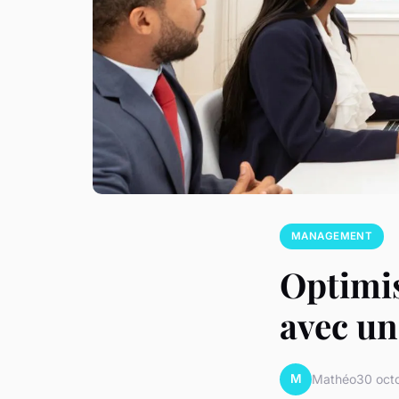
MANAGEMENT
Optimis
avec un
M
Mathéo
30 oct