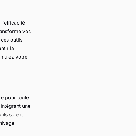
'efficacité
ransforme vos
ces outils
ntir la
imulez votre
re pour toute
intégrant une
ils soient
hivage.