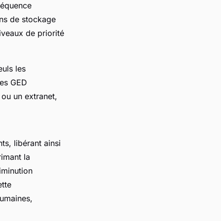
fréquence
ons de stockage
iveaux de priorité
euls les
rmes GED
 ou un extranet,
, libérant ainsi
imant la
iminution
ette
humaines,