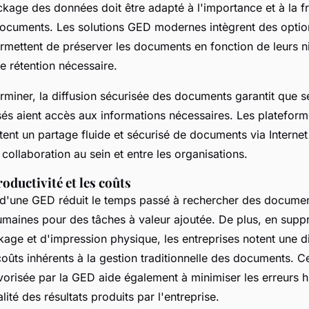
ockage des données doit être adapté à l'importance et à la 
 documents. Les solutions GED modernes intègrent des opti
ermettent de préserver les documents en fonction de leurs n
e rétention nécessaire.
erminer, la diffusion sécurisée des documents garantit que s
risés aient accès aux informations nécessaires. Les platefo
nt un partage fluide et sécurisé de documents via Internet
a collaboration au sein et entre les organisations.
oductivité et les coûts
d'une GED réduit le temps passé à rechercher des documents
maines pour des tâches à valeur ajoutée. De plus, en suppr
kage et d'impression physique, les entreprises notent une d
coûts inhérents à la gestion traditionnelle des documents. C
vorisée par la GED aide également à minimiser les erreurs 
ité des résultats produits par l'entreprise.